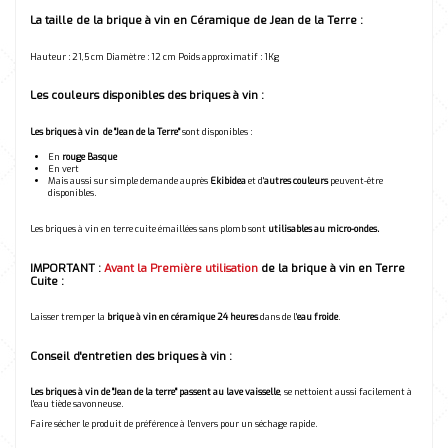
La taille de la brique à vin en Céramique de Jean de la Terre :
Hauteur : 21,5 cm Diamètre : 12 cm Poids approximatif : 1Kg
Les couleurs disponibles des briques à vin :
Les briques à vin de "Jean de la Terre"
sont disponibles :
En
rouge Basque
En vert
Mais aussi sur simple demande auprès
Ekibidea
et d'
autres couleurs
peuvent-être
disponibles.
Les briques à vin en terre cuite émaillées sans plomb sont
utilisables au micro-ondes.
IMPORTANT :
Avant la Première utilisation
de la brique à vin en Terre
Cuite :
Laisser tremper la
brique à vin en céramique 24 heures
dans de l'
eau froide
.
Conseil d'entretien des briques à vin :
Les briques à vin de "Jean de la terre"
passent au lave vaisselle
, se nettoient aussi facilement à
l'eau tiède savonneuse.
Faire sécher le produit de préférence à l'envers pour un séchage rapide.