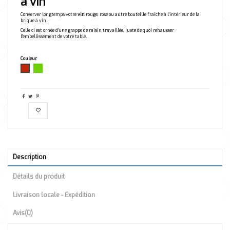
à vin
Conserver longtemps votre
vin
rouge, rosé ou autre bouteille fraîche à l'intérieur de la
brique à vin.
Celle ci est ornée d'une grappe de raisin travaillée, juste de quoi rehausser
l'embellissement de votre table.
Couleur
Rouge Basque
Vert
Description
Détails du produit
Livraison locale - Expédition
Avis
(0)