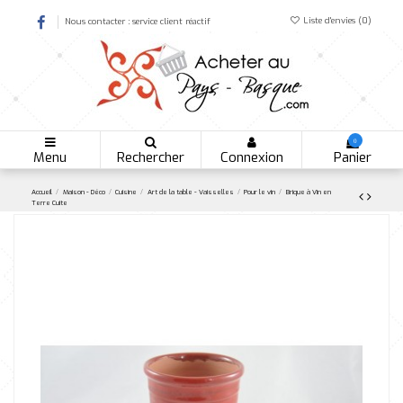
Liste d'envies (
0
)
Nous contacter : service client réactif
0
Menu
Rechercher
Connexion
Panier
Accueil
Maison - Déco
Cuisine
Art de la table - Vaisselles
Pour le vin
Brique à Vin en
Terre Cuite