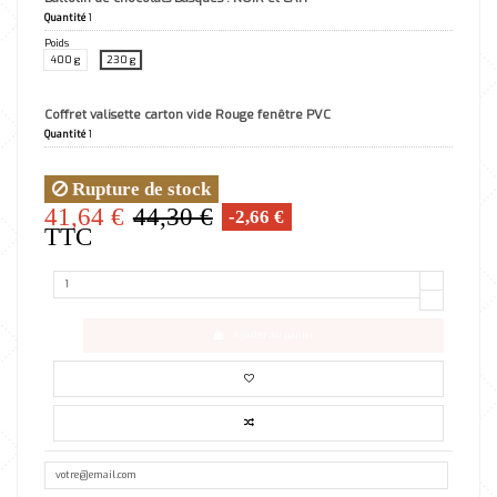
Quantité
1
Poids
400 g
230 g
Coffret valisette carton vide Rouge fenêtre PVC
Quantité
1
Rupture de stock
41,64 €
44,30 €
-2,66 €
TTC
Ajouter au panier