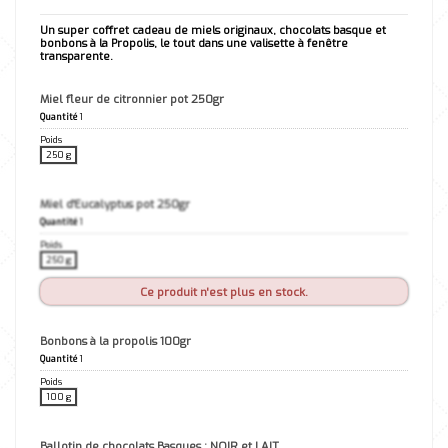
Un super coffret cadeau de miels originaux, chocolats basque et
bonbons à la Propolis, le tout dans une valisette à fenêtre
transparente.
Miel fleur de citronnier pot 250gr
Quantité
1
Poids
250 g
Miel d'Eucalyptus pot 250gr
Quantité
1
Poids
250 g
Ce produit n'est plus en stock.
Bonbons à la propolis 100gr
Quantité
1
Poids
100 g
Ballotin de chocolats Basques : NOIR et LAIT