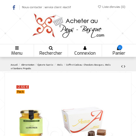
Liste d'envies (
0
)
Nous contacter : service client réactif
0
Menu
Rechercher
Connexion
Panier
Accueil
Alimentation
Épicerie Sucrée
Miels
Coffret Cadeau : Chocolats Basques, Miels
et bonbons Propolis
-2,66 €
Pack