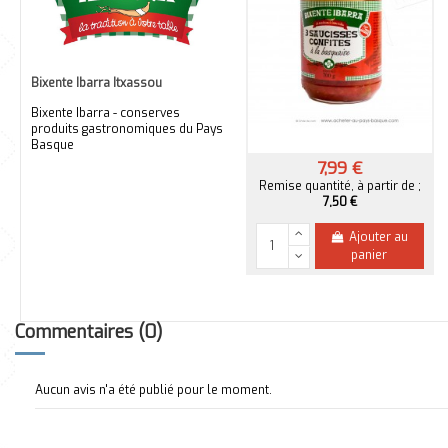
Bixente Ibarra Itxassou
Bixente Ibarra - conserves
produits gastronomiques du Pays
Basque
7,99 €
3 saucisses confites à la Basquaise
700g
Remise quantité, à partir de ;
7,50 €
Ajouter au
panier
Commentaires (0)
Aucun avis n'a été publié pour le moment.