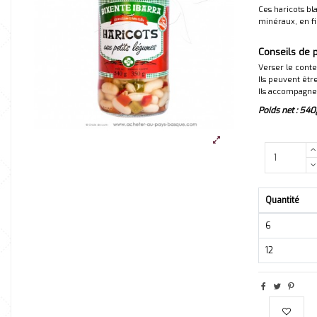
Ces haricots bl
minéraux, en fi
Conseils de 
Verser le conte
Ils peuvent êtr
Ils accompagner
Poids net : 540
Quantité
6
12