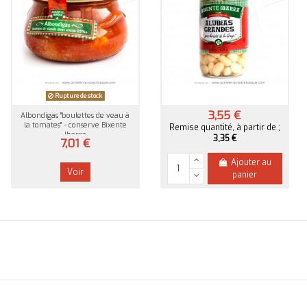
Rupture de stock
3,55 €
Albondigas "boulettes de veau à
Alubias Grandes "gros haricots" -
la tomates" - conserve Bixente
conserve Bixente Ibarra
Remise quantité, à partir de ;
Ibarra
3,35 €
7,01 €
Ajouter au
Voir
panier