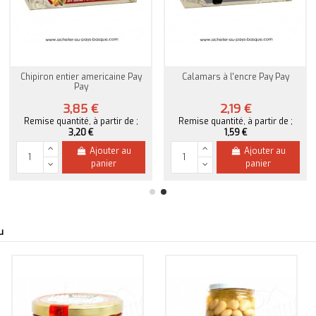
Chipiron entier americaine Pay
Calamars à l'encre Pay Pay
Pay
3,85 €
2,19 €
Remise quantité, à partir de ;
Remise quantité, à partir de ;
3,20 €
1,59 €
Ajouter au
Ajouter au
panier
panier
u