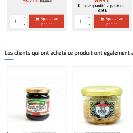
94,71 €
8,69 €
119,88 €
Remise quantité, à partir de ;
8,19 €
Ajouter au
Ajouter au
panier
panier
Les clients qui ont acheté ce produit ont également ac