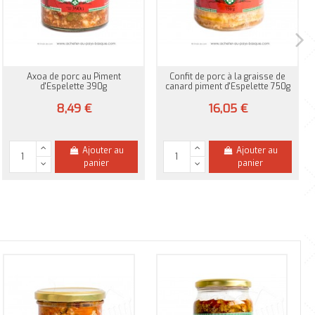
Axoa de porc au Piment
Confit de porc à la graisse de
d'Espelette 390g
canard piment d'Espelette 750g
8,49 €
16,05 €
Ajouter au
Ajouter au
panier
panier