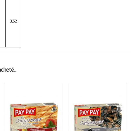
0,52
heté...