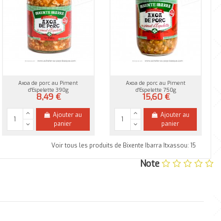
Axoa de porc au Piment
Axoa de porc au Piment
d'Espelette 390g
d'Espelette 750g
8,49 €
15,60 €
Ajouter au
Ajouter au
panier
panier
Voir tous les produits de Bixente Ibarra Itxassou: 15
Note