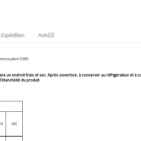
- Expédition
Avis
(0)
antioxydant E385
ans un endroit frais et sec. Après ouverture, à conserver au réfrigérateur et 
l'étanchéité du produit.
es
sel