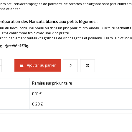
ancs naturels accompagnés de poivrons, de carottes et d'oignons sont particulièreme
bre et en fer.
préparation des Haricots blancs aux petits légumes :
nu du bocal dans une poêle ou dans un plat pour micro-ondes. Puis faire réchauffe
e être consommé froid avec une vinaigrette.
ont idéalement toutes vos grillades de viandes,rôtis et poissons. Il sera le plat i
g - égoutté : 350g.
Ajouter au panier
Remise sur prix unitaire
0,10 €
0,20 €