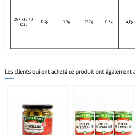
297 KJ / 70
0,4g
0,0g
12,7g
0,5g
4,8g
kcal
Les clients qui ont acheté ce produit ont également ac