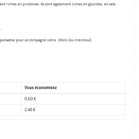
nt riches en protéines. Ils sont également riches en glucides, en sels
r.
ndispensable pour accompagné votre Zikiro (ou méchoui).
Vous économisez
0,60 €
2,40 €