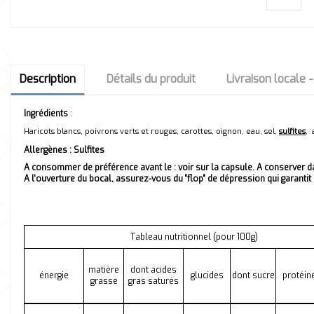
Description
Détails du produit
Livraison locale 
Ingrédients
:
Haricots blancs, poivrons verts et rouges, carottes, oignon, eau, sel,
sulfites
, 
Allergènes :
Sulfites
A consommer de préférence avant le : voir sur la capsule. A conserver d
A l'ouverture du bocal, assurez-vous du "flop" de dépression qui garantit 
Tableau nutritionnel (pour 100g)
matière
dont acides
énergie
glucides
dont sucre
protéin
grasse
gras saturés